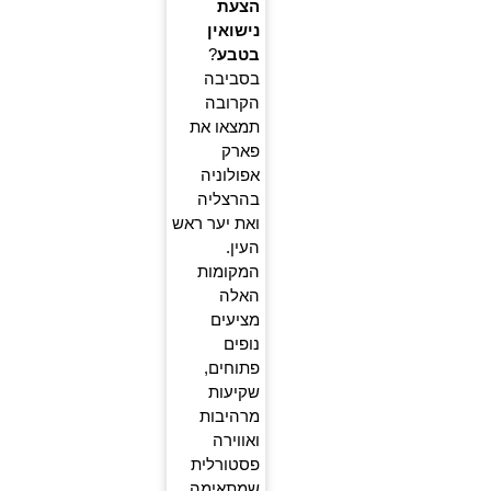
הצעת
נישואין
בטבע
?
בסביבה
הקרובה
תמצאו את
פארק
אפולוניה
בהרצליה
ואת יער ראש
העין.
המקומות
האלה
מציעים
נופים
פתוחים,
שקיעות
מרהיבות
ואווירה
פסטורלית
שמתאימה