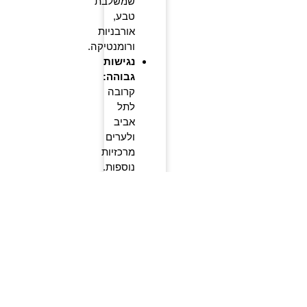
שמשלבת
טבע,
אורבניות
ורומנטיקה.
נגישות
גבוהה:
קרובה
לתל
אביב
ולערים
מרכזיות
נוספות.
אפשרויות
מגוונות:
התאמה
אישית
להצעות
בטבע,
במסעדה,
על
שפת