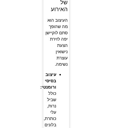
של
האירוע
העיצוב הוא
מה שהופך
סתם לוקיישן
יפה לזירת
הצעת
נישואין
עוצרת
נשימה.
עיצוב
בסיסי
ורומנטי:
כולל
שביל
נרות,
עלי
כותרת,
בלונים