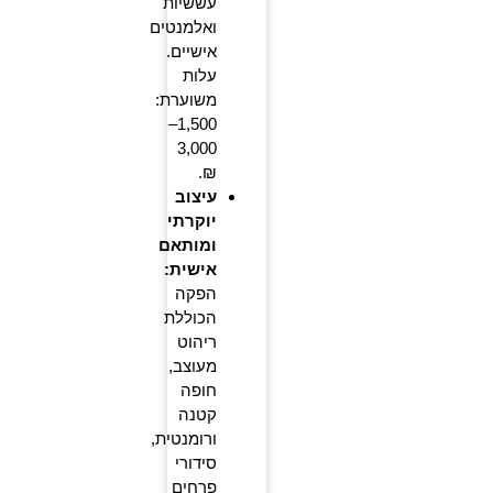
עששיות
ואלמנטים
אישיים.
עלות
משוערת:
1,500–
3,000
₪.
עיצוב
יוקרתי
ומותאם
אישית:
הפקה
הכוללת
ריהוט
מעוצב,
חופה
קטנה
ורומנטית,
סידורי
פרחים