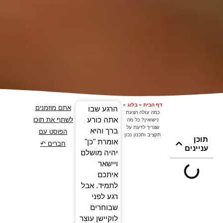
דף הבית
»
בלוג
»
אתם מוזמנים
הרגע שבו
כמה עולה הצעת
אתה כורע
לשתף את תוכן
נישואין? כל מה
שצריך לדעת על
ברך והיא
הפוסט עם
תקציב ותכנון נכון
תוכן
אומרת "כן"
חברים ↶
עניינים
יהיה מושלם
ויישאר
איתכם
לתמיד. אבל
רגע לפני
שבוחרים
לוקיישן עוצר