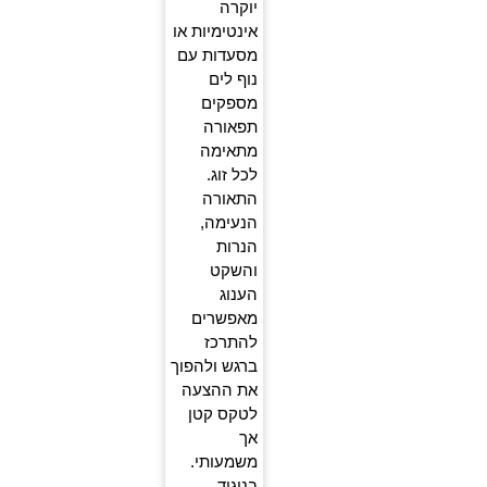
יוקרה
אינטימיות או
מסעדות עם
נוף לים
מספקים
תפאורה
מתאימה
לכל זוג.
התאורה
הנעימה,
הנרות
והשקט
הענוג
מאפשרים
להתרכז
ברגש ולהפוך
את ההצעה
לטקס קטן
אך
משמעותי.
בניגוד