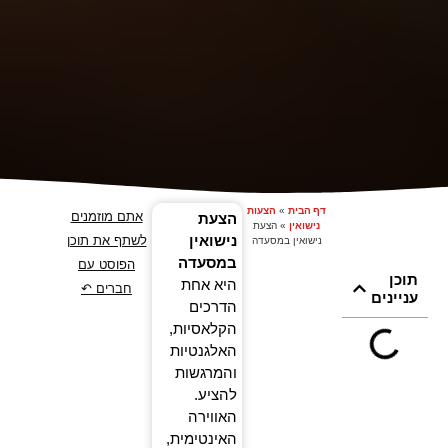
דף הבית
»
הצעות
אתם מוזמנים
הצעת
נישואין
»
הצעת
נישואין
לשתף את תוכן
נישואין במסעדה
במסעדה
הפוסט עם
תוכן
היא אחת
חברים ↶
עניינים
הדרכים
הקלאסיות,
האלגנטיות
והמרגשות
להציע.
האווירה
האינטימית,