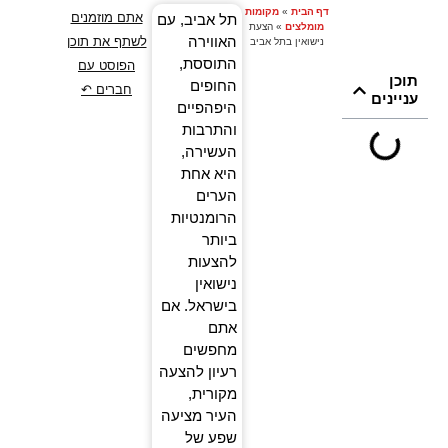
דף הבית
»
מקומות
אתם מוזמנים
תל אביב, עם
מומלצים
»
הצעת
האווירה
לשתף את תוכן
נישואין בתל אביב
התוססת,
הפוסט עם
תוכן
החופים
חברים ↶
עניינים
היפהפיים
והתרבות
העשירה,
היא אחת
הערים
הרומנטיות
ביותר
להצעות
נישואין
בישראל. אם
אתם
מחפשים
רעיון להצעה
מקורית,
העיר מציעה
שפע של