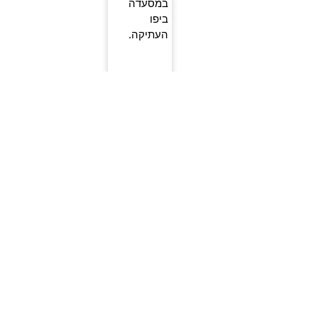
במסעדה
ביפו
העתיקה.
איך
לתכנן
הצעת
נישואין
מושלמת
בתל
אביב?
1.
התאמה
אישית
בחרו לוקיישן
שיתאים
לאופי ולסגנון