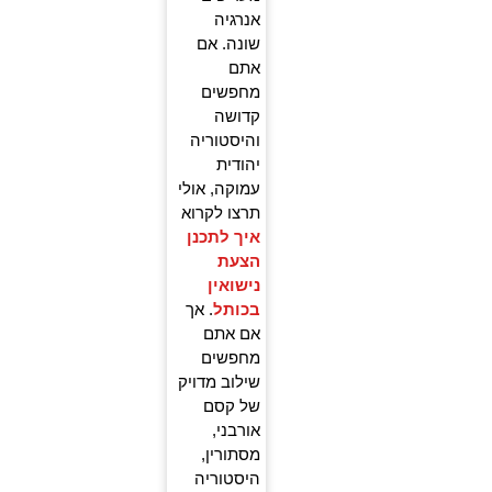
אנרגיה
שונה. אם
אתם
מחפשים
קדושה
והיסטוריה
יהודית
עמוקה, אולי
תרצו לקרוא
איך לתכנן
הצעת
נישואין
בכ
ותל
. אך
אם אתם
מחפשים
שילוב מדויק
של קסם
אורבני,
מסתורין,
היסטוריה