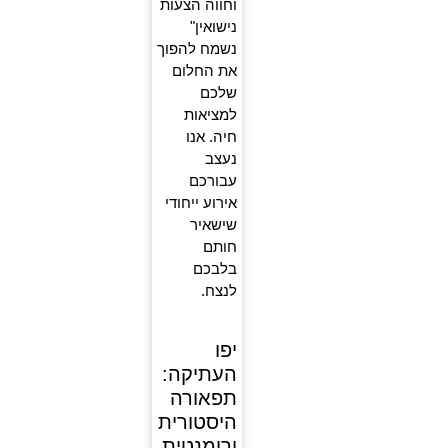
וחווה הצעות
נישואין"
נשמח להפוך
את החלום
שלכם
למציאות
חיה. אנו
נעצב
עבורכם
אירוע ייחודי
שישאיר
חותם
בלבכם
לנצח.
יפו
העתיקה:
תפאורה
היסטורית
ורומנטית