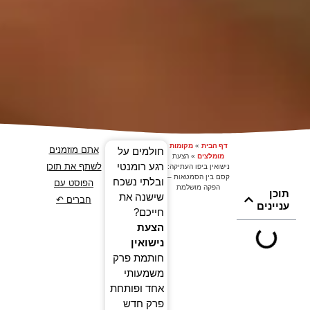
דף הבית
»
מקומות
אתם מוזמנים
חולמים על
מומלצים
»
הצעת
רגע רומנטי
לשתף את תוכן
נישואין ביפו העתיקה:
קסם בין הסמטאות –
ובלתי נשכח
הפוסט עם
הפקה מושלמת
תוכן
שישנה את
חברים ↶
עניינים
חייכם?
הצעת
נישואין
חותמת פרק
משמעותי
אחד ופותחת
פרק חדש