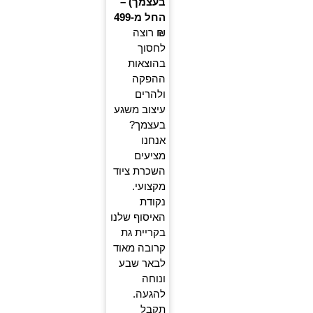
בעצמך) –
החל מ-499
₪
רוצה
לחסוך
בהוצאות
ההפקה
ולהרים
עיצוב משגע
בעצמך?
אנחנו
מציעים
השכרת ציוד
מקצועי.
נקודת
האיסוף שלנו
בקריית גת
קרובה מאוד
לבאר שבע
ונוחה
להגעה.
תקבל