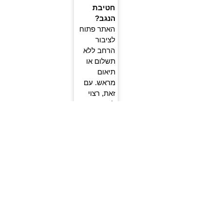
חטיבת
הנגב?
האתר פתוח
לציבור
הרחב ללא
תשלום או
תיאום
מראש. עם
זאת, רצוי
להגיע
מוקדם כדי
לתפוס את
הפינה
השקטה
והטובה
ביותר.
האם הציוד
שלכם
מתאים