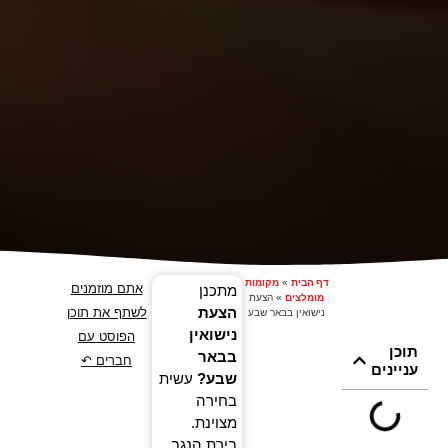
דף הבית
»
מקומות
אתם מוזמנים
מתכנן
מומלצים
»
הצעת
הצעת
לשתף את תוכן
נישואין בבאר שבע
נישואין
הפוסט עם
תוכן
בבאר
חברים ↶
עניינים
שבע?
עשית
בחירה
מצוינת.
בירת הנגב