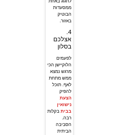
לחגוג באחת
ממסעדות
הבוטיק
באזור.
4.
אצלכם
בסלון
לפעמים
הלוקיישן הכי
מרגש נמצא
ממש מתחת
לאף. תוכל
להפיק
הצעת
נישואין
בבית
בקלות
רבה.
הסביבה
הביתית