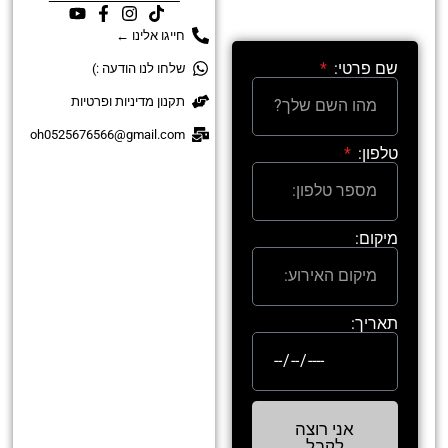
השאירו פרטים וניצור
אתכם קשר בהקדם↶
חייגו אלינו ←
שם פרטי:
שלחו לנו הודעה :)
תקנון מדיניות ופרטיות
oh0525676566@gmail.com
טלפון:
מיקום:
תאריך:
אני רוצה
לקבל