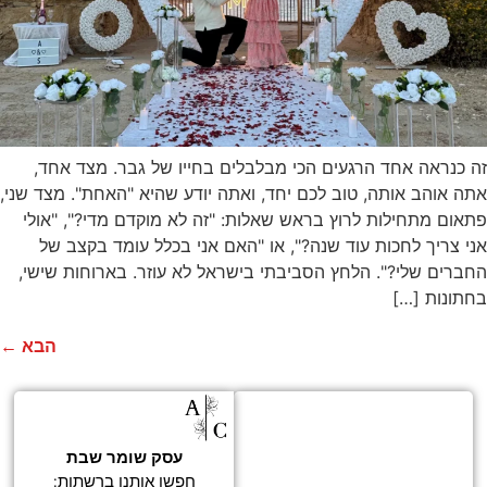
זה כנראה אחד הרגעים הכי מבלבלים בחייו של גבר. מצד אחד,
אתה אוהב אותה, טוב לכם יחד, ואתה יודע שהיא "האחת". מצד שני,
פתאום מתחילות לרוץ בראש שאלות: "זה לא מוקדם מדי?", "אולי
אני צריך לחכות עוד שנה?", או "האם אני בכלל עומד בקצב של
החברים שלי?". הלחץ הסביבתי בישראל לא עוזר. בארוחות שישי,
בחתונות […]
הבא
←
אנו נשמח לקחת
חלק ברגע
עסק שומר שבת
המאושר בחייכם!
חפשו אותנו ברשתות: