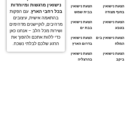
נישואין מרגשות ומיוחדות
הצעת נישואין
הצעת נישואין
בכל רחבי הארץ
. עם הפקות
בחוף מצודה
בבית שמש
בהתאמה אישית, עיצובים
הצעת נישואין
הצעת נישואין
מרהיבים, לוקיישנים מדהימים
בטבע
בבת ים
ושירות מכל הלב – אנחנו כאן
כדי ללוות אתכם ולהפוך את
הצעת נישואין בים
הצעת נישואין
הרגע שלכם לבלתי נשכח.
המלח
בדרום הארץ
הצעת נישואין
הצעת נישואין
ביקב
בהרצליה
הצעת נישואין
הצעת נישואין
במסעדה
בטבריה
הצעת נישואין
הצעת נישואין
במערה
ביבנה
הצעת נישואין
הצעת נישואין
במצפה
בירושלים
הצעת נישואין
הצעת נישואין
בסגנון כפרי
בכותל