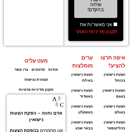
שיחה
בהקדם!
אני מאשר/ת את
תקנון מדיניות האתר
איפה תרצו
ערים
מעט עלינו
להציע?
מומלצות
אודות
סרטונים
צרו קשר
הצעת נישואין
הצעת נישואין
הצהרת נגישות
בכותל
באילת
תקנון מדיניות פרטיות
הצעות נישואין
הצעת נישואין
באגם
באשדוד
הצעת נישואין
הצעת נישואין
באולם
באשקלון
אדם וחווה – הפקת הצעות
נישואין
הצעת נישואין
הצעת נישואין
בהליקופטר
בבאר שבע
אנו מתמחים
בהפקת הצעות