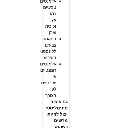
אלמנטים
טבעיים
כמו
עץ,
זכוכית
ואבן
התאמת
צבעים
לקונספט
האירוע
אלמנטים
רומנטיים
או
יוקרתיים
לפי
הצורך
גם עיצוב
מינימליסטי
יכול להיות
מרשים
כשהוא