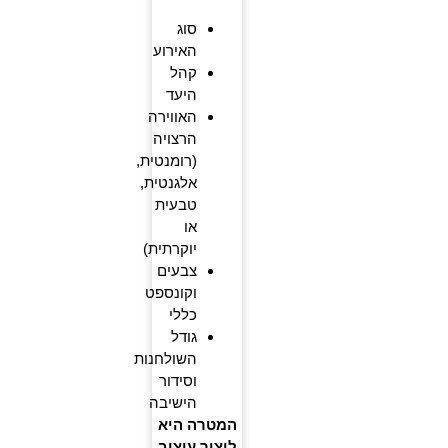
סוג
האירוע
קהל
היעד
האווירה
הרצויה
(רומנטית,
אלגנטית,
טבעית
או
יוקרתית)
צבעים
וקונספט
כללי
גודל
השולחנות
וסידור
הישיבה
המטרה היא
ליצור עיצוב