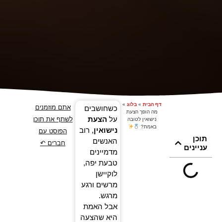
דף הבית
»
בלוג
»
אתם מוזמנים
כשחושבים
מה הופך הצעת
על
הצעת
לשתף את תוכן
נישואין לטובה
באמת?
נישואין
, רוב
הפוסט עם
תוכן
האנשים
חברים ↶
עניינים
מדמיינים
טבעת יפה,
לוקיישן
מרשים ורגע
מרגש.
אבל האמת
היא שהצעה