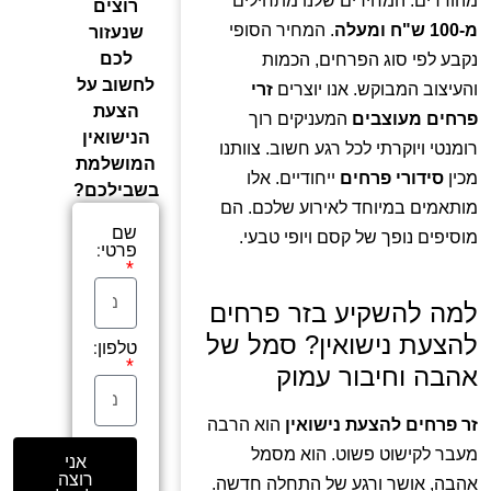
רוצים
מ-100 ש"ח ומעלה
. המחיר הסופי
שנעזור
לכם
נקבע לפי סוג הפרחים, הכמות
לחשוב על
והעיצוב המבוקש. אנו יוצרים
זרי
הצעת
פרחים מעוצבים
המעניקים רוך
הנישואין
רומנטי ויוקרתי לכל רגע חשוב. צוותנו
המושלמת
מכין
סידורי פרחים
ייחודיים. אלו
בשבילכם?
מותאמים במיוחד לאירוע שלכם. הם
שם
מוסיפים נופך של קסם ויופי טבעי.
פרטי:
למה להשקיע בזר פרחים
להצעת נישואין? סמל של
טלפון:
אהבה וחיבור עמוק
זר פרחים להצעת נישואין
הוא הרבה
מעבר לקישוט פשוט. הוא מסמל
אני
רוצה
אהבה, אושר ורגע של התחלה חדשה.