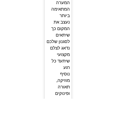
המערה
המתאימה
ביותר
נעצב את
המקום כך
שיתאים
לסגנון שלכם
נדאג לצלם
מקצועי
שיתעד כל
רגע
נוסיף
מוזיקה,
תאורה
ופינוקים
שיעצימו את
החוויה
דברו
איתנו
עכשיו, ויחד