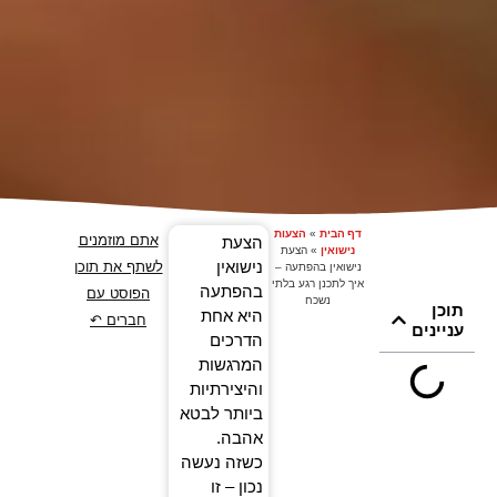
דף הבית
»
הצעות
אתם מוזמנים
הצעת
נישואין
»
הצעת
נישואין
לשתף את תוכן
נישואין בהפתעה –
איך לתכנן רגע בלתי
בהפתעה
הפוסט עם
נשכח
תוכן
היא אחת
חברים ↶
עניינים
הדרכים
המרגשות
והיצירתיות
ביותר לבטא
אהבה.
כשזה נעשה
נכון – זו