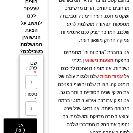
רוצים
מרחבים פתוחים, הרים מרשימים
שנעזור
לכם
ושקט מוחלט. העיר דימונה וסביבתה
לחשוב על
מספקות תפאורה מושלמת לרגע
הצעת
שלכם. המדבר יעניק לכם אינטימיות
הנישואין
עמוקה הרחק משאון העיר.
המושלמת
בשבילכם?
אנו בחברת "אדם וחווה" מתמחים
בהפקת
הצעות נישואין
בלתי
שם
פרטי:
נשכחות. אנו מזמינים אתכם להיכנס
אל
עמוד הבית
שלנו ולגלות עולם של
רומנטיקה. הצוות שלנו יחשוף בפניכם
את הלוקיישנים הסודיים ביותר בנגב.
טלפון:
אנו נפיק עבורכם אירוע רומנטי ברמה
הגבוהה ביותר. אנו נדאג שכל פרט
יבוצע בצורה מדויקת ומושלמת. כך
נהפוך את החלום המדברי שלכם
אני
רוצה
לסיפור אהבה מרגש.