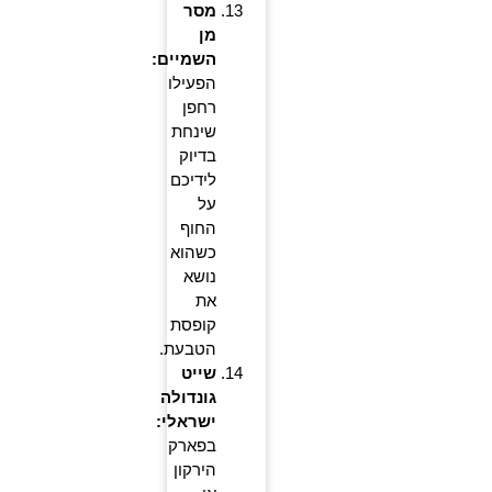
מסר
מן
השמיים:
הפעילו
רחפן
שינחת
בדיוק
לידיכם
על
החוף
כשהוא
נושא
את
קופסת
הטבעת.
שייט
גונדולה
ישראלי:
בפארק
הירקון