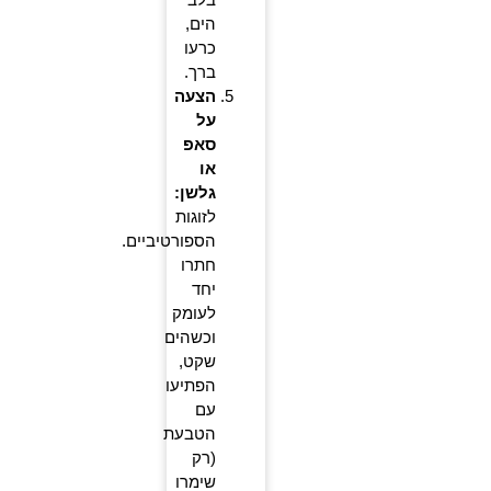
הים,
כרעו
ברך.
הצעה
על
סאפ
או
גלשן:
לזוגות
הספורטיביים.
חתרו
יחד
לעומק
וכשהים
שקט,
הפתיעו
עם
הטבעת
(רק
שימרו