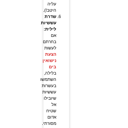
עליה
היטב!).
שדרת
עששיות
לילית:
אם
בחרתם
לעשות
הצעת
נישואין
בים
בלילה,
השתמשו
בעשרות
עששיות
שיובילו
אל
שטיח
אדום
מסורתי.