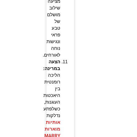
מציעה
שילוב
מושלם
של
טבע
פראי
ונגישות
נוחה
לאורחים.
הצעה
במרינה:
הליכה
רומנטית
בין
היאכטות
העוגנות,
כשלפתע
נדלקות
אותיות
מוארות
MARRY