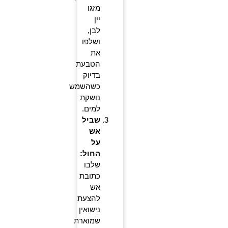
מזגו
יין
לבן,
ושלפו
את
הטבעת
בדיוק
כשהשמש
נושקת
למים.
שביל
אש
על
החול:
שלבו
כתובת
אש
להצעת
נישואין
שמוארת