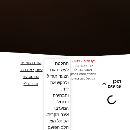
דף הבית
»
בלוג
»
אתם מוזמנים
החלטת
איך לתכנן הצעת
לעשות את
לשתף את תוכן
נישואין בכותל:
המדריך המלא לתכנון
הצעד הגדול
הפוסט עם
רגע של פעם בחיים
תוכן
ולבקש את
חברים ↶
עניינים
ידה,
והבחירה
בכותל
המערבי
אינה מקרית.
הכותל הוא
הלב הפועם